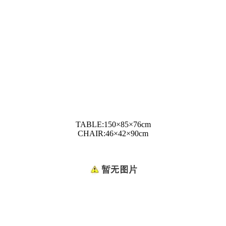
TABLE:150×85×76cm
CHAIR:46×42×90cm